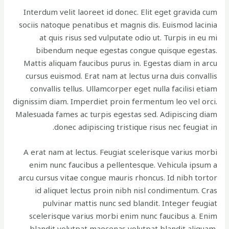
Interdum velit laoreet id donec. Elit eget gravida cum
sociis natoque penatibus et magnis dis. Euismod lacinia
at quis risus sed vulputate odio ut. Turpis in eu mi
bibendum neque egestas congue quisque egestas.
Mattis aliquam faucibus purus in. Egestas diam in arcu
cursus euismod. Erat nam at lectus urna duis convallis
convallis tellus. Ullamcorper eget nulla facilisi etiam
dignissim diam. Imperdiet proin fermentum leo vel orci.
Malesuada fames ac turpis egestas sed. Adipiscing diam
donec adipiscing tristique risus nec feugiat in.
A erat nam at lectus. Feugiat scelerisque varius morbi
enim nunc faucibus a pellentesque. Vehicula ipsum a
arcu cursus vitae congue mauris rhoncus. Id nibh tortor
id aliquet lectus proin nibh nisl condimentum. Cras
pulvinar mattis nunc sed blandit. Integer feugiat
scelerisque varius morbi enim nunc faucibus a. Enim
blandit volutpat maecenas volutpat blandit aliquam.