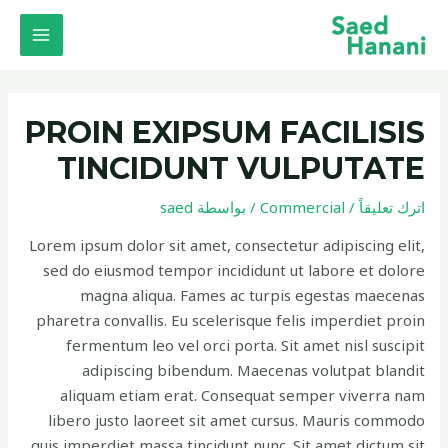
خطي
Post
MAIN
لى
navigation
MENU
لمحتوى
PROIN EXIPSUM FACILISIS
TINCIDUNT VULPUTATE
اترك تعليقاً
/
Commercial
/ بواسطة
saed
Lorem ipsum dolor sit amet, consectetur adipiscing elit,
sed do eiusmod tempor incididunt ut labore et dolore
magna aliqua. Fames ac turpis egestas maecenas
pharetra convallis. Eu scelerisque felis imperdiet proin
fermentum leo vel orci porta. Sit amet nisl suscipit
adipiscing bibendum. Maecenas volutpat blandit
aliquam etiam erat. Consequat semper viverra nam
libero justo laoreet sit amet cursus. Mauris commodo
quis imperdiet massa tincidunt nunc. Sit amet dictum sit